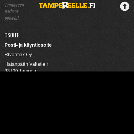
Tampereen
parhaat
palvelut.
OSOITE
Posti- ja käyntiosoite
Rivermax Oy
Hatanpään Valtatie 1
33100 Tampere
YHTEYSTIEDOT
Ravintoloiden yhteystiedot
Tietosuojaseloste
TAVARA HUKASSA?
Soita tai poikkea Pirkanmaan löytötavaratoimistossa.