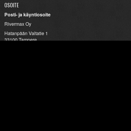
OSOITE
Posti- ja käyntiosoite
Rivermax Oy
Hatanpään Valtatie 1
33100 Tampere
YHTEYSTIEDOT
Ravintoloiden yhteystiedot
Tietosuojaseloste
TAVARA HUKASSA?
Soita tai poikkea Pirkanmaan löytötavaratoimistossa.
Lisätietoa kotisivuilta
www.plt.fi
LIITY KANTA-ASIAKKAAKSI!
Tampereelle.fi:n kanta-asiakkaana saat
huikeita etuja
.