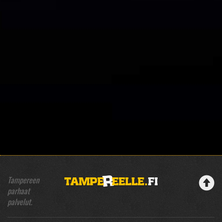
Tampereen
parhaat
palvelut.