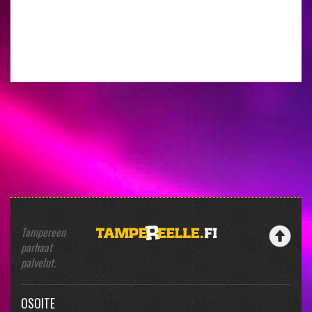
Tampereen
parhaat
palvelut.
OSOITE