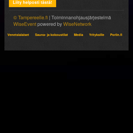
Liity helposti tästä!
© Tampereelle.fi
| Toiminnanohjausjärjestelmä
WiseEvent
powered by
WiseNetwork
Venetsialaiset
Sauna- ja kokoustilat
Media
Yrityksille
Poriin.fi