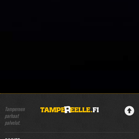
Tampereen
parhaat
palvelut.