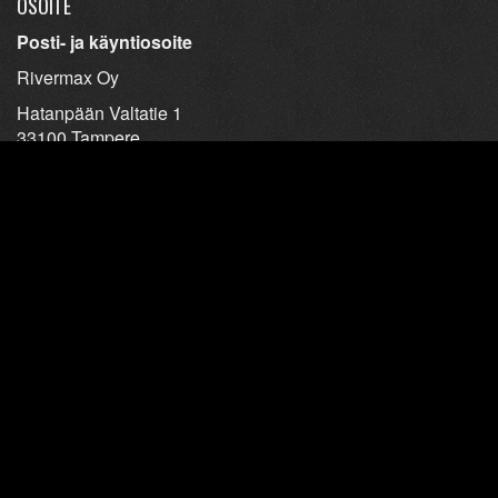
OSOITE
Posti- ja käyntiosoite
Rivermax Oy
Hatanpään Valtatie 1
33100 Tampere
YHTEYSTIEDOT
Ravintoloiden yhteystiedot
Tietosuojaseloste
TAVARA HUKASSA?
Soita tai poikkea Pirkanmaan löytötavaratoimistossa.
Lisätietoa kotisivuilta
www.plt.fi
LIITY KANTA-ASIAKKAAKSI!
Tampereelle.fi:n kanta-asiakkaana saat
huikeita etuja
.